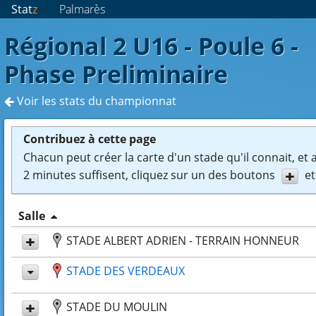
Stat
z
Palmarès
Régional 2 U16 - Poule 6 -
Phase Preliminaire
Voir les stats du championnat
Contribuez à cette page
Chacun peut créer la carte d'un stade qu'il connait, et 
2 minutes suffisent, cliquez sur un des boutons
et
Salle
STADE ALBERT ADRIEN - TERRAIN HONNEUR
STADE DES VERDEAUX
STADE DU MOULIN