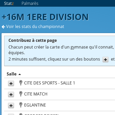
Stat
z
Palmarès
+16M 1ERE DIVISION
Voir les stats du championnat
Contribuez à cette page
Chacun peut créer la carte d'un gymnase qu'il connait, e
équipes.
2 minutes suffisent, cliquez sur un des boutons
et
Salle
CITE DES SPORTS - SALLE 1
CITE MATCH
EGLANTINE