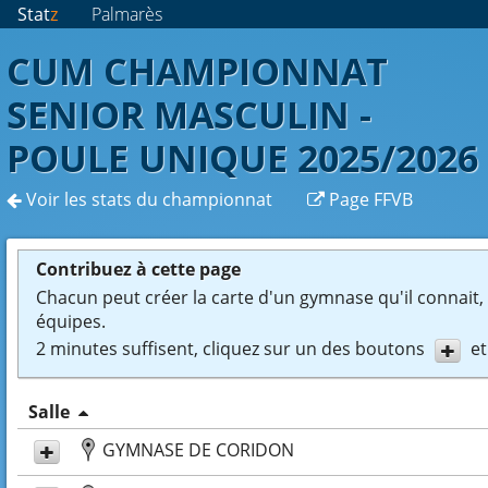
Stat
z
Palmarès
CUM CHAMPIONNAT
SENIOR MASCULIN -
POULE UNIQUE 2025/2026
Voir les stats du championnat
Page FFVB
Contribuez à cette page
Chacun peut créer la carte d'un gymnase qu'il connait, e
équipes.
2 minutes suffisent, cliquez sur un des boutons
et
Salle
GYMNASE DE CORIDON