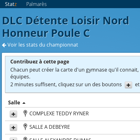
Stat
z
Palmarès
DLC Détente Loisir Nord
Honneur Poule C
Voir les stats du championnat
Contribuez à cette page
Chacun peut créer la carte d'un gymnase qu'il connait, e
équipes.
2 minutes suffisent, cliquez sur un des boutons
et
Salle
COMPLEXE TEDDY RYNER
SALLE A DEBEYRE