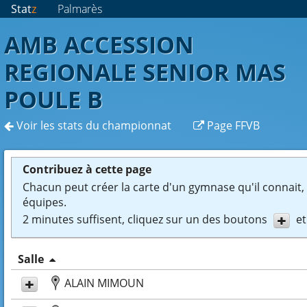
Stat
z
Palmarès
AMB ACCESSION
REGIONALE SENIOR MAS
POULE B
Voir les stats du championnat
Page FFVB
Contribuez à cette page
Chacun peut créer la carte d'un gymnase qu'il connait, e
équipes.
2 minutes suffisent, cliquez sur un des boutons
et
Salle
ALAIN MIMOUN