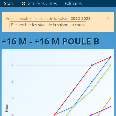
Stat
z
Dernières visites
Palmarès
×
Vous consultez les stats de la saison
2022-2023
.
Rechercher les stats de la saison en cours
+16 M - +16 M POULE B
12
10
8
Points
6