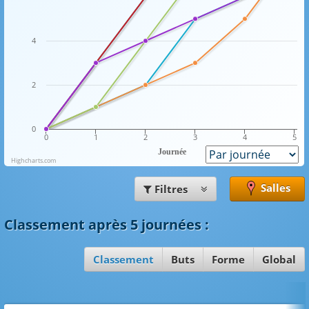
4
2
0
0
1
2
3
4
5
Journée
Highcharts.com
Salles
Filtres
Classement
après 5 journées
:
Classement
Buts
Forme
Global