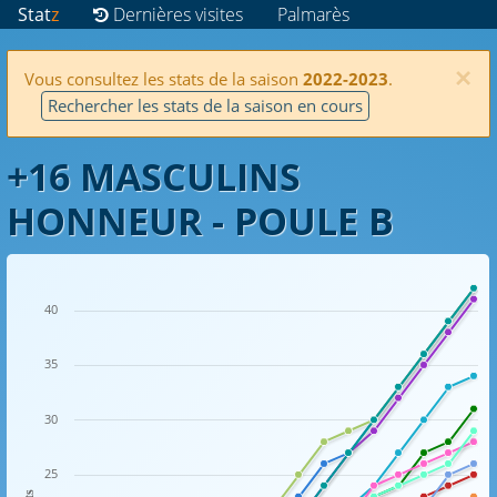
Stat
z
Dernières visites
Palmarès
×
Vous consultez les stats de la saison
2022-2023
.
Rechercher les stats de la saison en cours
+16 MASCULINS
HONNEUR - POULE B
40
35
30
25