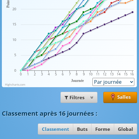
Points
20
15
10
5
0
0
1
2
3
4
5
6
7
8
9
10
11
12
13
14
15
16
Journée
Highcharts.com
Salles
Filtres
Classement
après 16 journées
:
Classement
Buts
Forme
Global