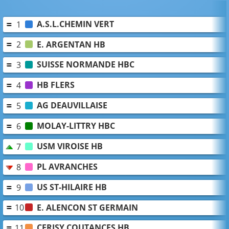
A.S.L.CHEMIN VERT
1
E. ARGENTAN HB
2
SUISSE NORMANDE HBC
3
HB FLERS
4
AG DEAUVILLAISE
5
MOLAY-LITTRY HBC
6
USM VIROISE HB
7
PL AVRANCHES
8
US ST-HILAIRE HB
9
E. ALENCON ST GERMAIN
10
CERISY COUTANCES HB
11