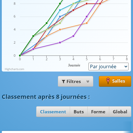
8
6
4
2
0
0
1
2
3
4
5
6
7
8
Journée
Highcharts.com
Salles
Filtres
Classement
après 8 journées
:
Classement
Buts
Forme
Global