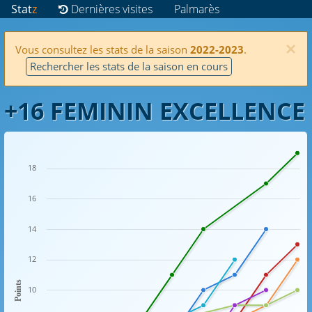
Stat
z
Dernières visites
Palmarès
×
Vous consultez les stats de la saison
2022-2023
.
Rechercher les stats de la saison en cours
+16 FEMININ EXCELLENCE
18
16
14
12
Points
10