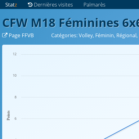
Stat
z
Dernières visites
Palmarès
CFW M18 Féminines 6x6
Page FFVB
Catégories: Volley, Féminin, Régional
12
10
8
Points
6