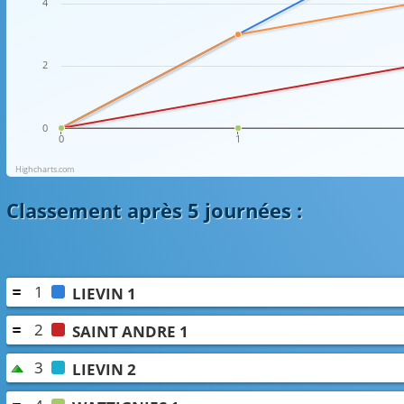
4
2
0
0
1
Highcharts.com
Classement
après 5 journées
:
1
LIEVIN 1
2
SAINT ANDRE 1
3
LIEVIN 2