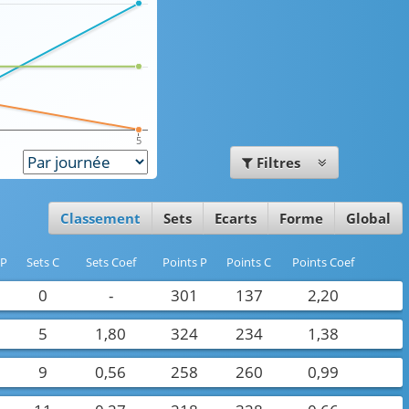
5
Filtres
Classement
Sets
Ecarts
Forme
Global
 P
Sets C
Sets Coef
Points P
Points C
Points Coef
2
0
-
301
137
2,20
5
1,80
324
234
1,38
9
0,56
258
260
0,99