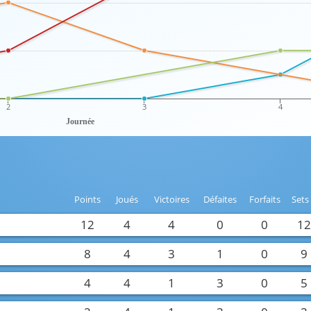
2
3
4
Journée
Points
Joués
Victoires
Défaites
Forfaits
Sets
12
4
4
0
0
1
8
4
3
1
0
9
4
4
1
3
0
5