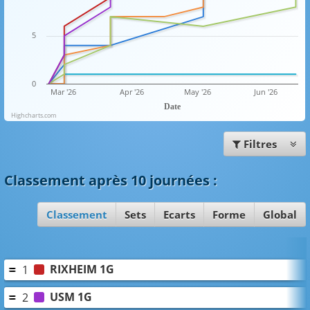
5
0
Mar '26
Apr '26
May '26
Jun '26
Date
Highcharts.com
Filtres
Classement
après 10 journées
:
Classement
Sets
Ecarts
Forme
Global
RIXHEIM 1G
1
USM 1G
2