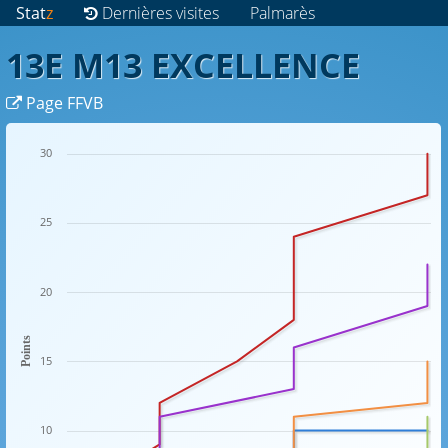
Stat
z
Dernières visites
Palmarès
13E M13 EXCELLENCE
Page FFVB
30
25
20
Points
15
10