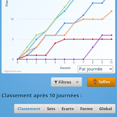
Points
10
5
0
0
1
2
3
4
5
6
7
8
9
10
Journée
Highcharts.com
Salles
Filtres
Classement
après 10 journées
:
Classement
Sets
Ecarts
Forme
Global