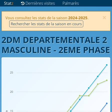
Stat
z
Dernières visites
Palmarès
×
Vous consultez les stats de la saison
2024-2025
.
Rechercher les stats de la saison en cours
2DM DEPARTEMENTALE 2
MASCULINE - 2EME PHASE
25
20
15