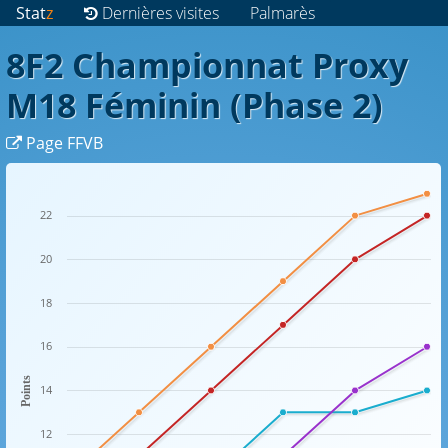
Stat
z
Dernières visites
Palmarès
8F2 Championnat Proxy
M18 Féminin (Phase 2)
Page FFVB
22
20
18
16
Points
14
12