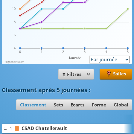
10
8
6
4
0
1
2
3
4
5
Journée
Highcharts.com
Salles
Filtres
Classement
après 5 journées
:
Classement
Sets
Ecarts
Forme
Global
CSAD Chatellerault
1