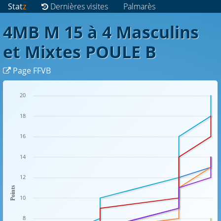
Stat
z
Dernières visites
Palmarès
4MB M 15 à 4 Masculins
et Mixtes POULE B
Page FFVB
20
18
16
14
12
Points
10
8