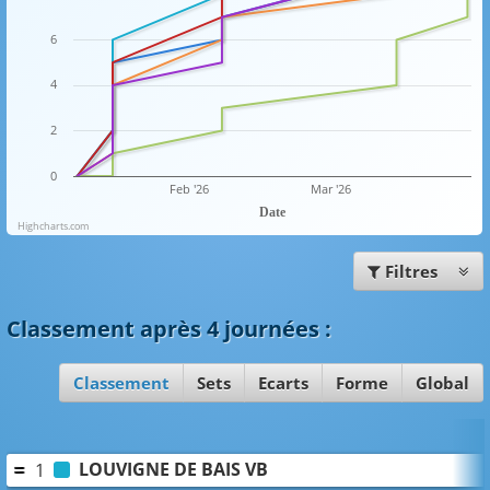
6
4
2
0
Feb '26
Mar '26
Date
Highcharts.com
Filtres
Classement
après 4 journées
:
Classement
Sets
Ecarts
Forme
Global
LOUVIGNE DE BAIS VB
1