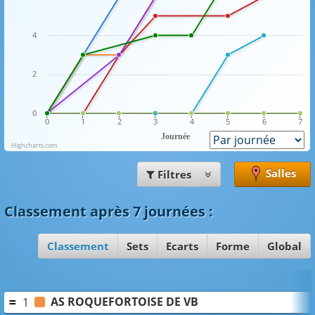
4
2
0
0
1
2
3
4
5
6
7
Journée
Highcharts.com
Salles
Filtres
Classement
après 7 journées
:
Classement
Sets
Ecarts
Forme
Global
AS ROQUEFORTOISE DE VB
1