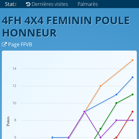
Stat
z
Dernières visites
Palmarès
4FH 4X4 FEMININ POULE
HONNEUR
Page FFVB
14
12
10
Points
8
6