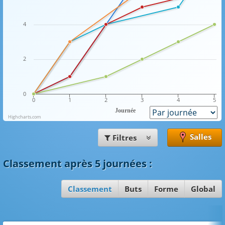
4
2
0
0
1
2
3
4
5
Journée
Highcharts.com
Salles
Filtres
Classement
après 5 journées
:
Classement
Buts
Forme
Global