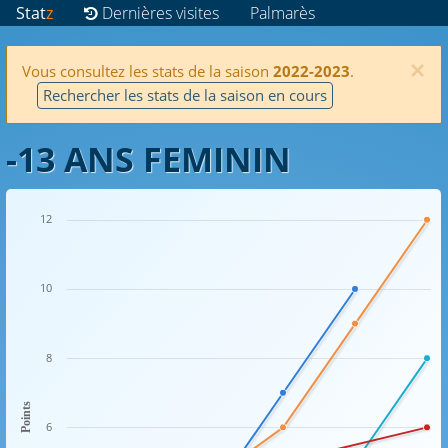
Stat
z
Dernières visites
Palmarès
×
Vous consultez les stats de la saison
2022-2023
.
Rechercher les stats de la saison en cours
-13 ANS FEMININ
12
10
8
Points
6