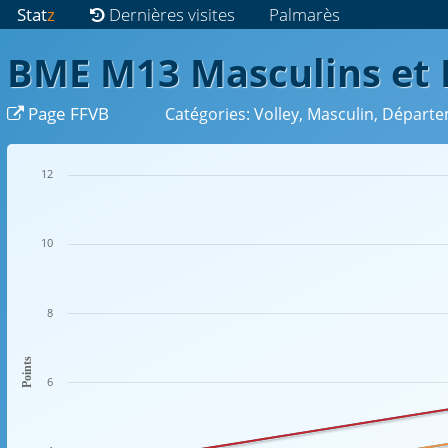
Stat
z
Dernières visites
Palmarès
BME M13 Masculins et 
Page FFVB
Catégories: Volley, Masculin, Départ
12
10
8
Points
6