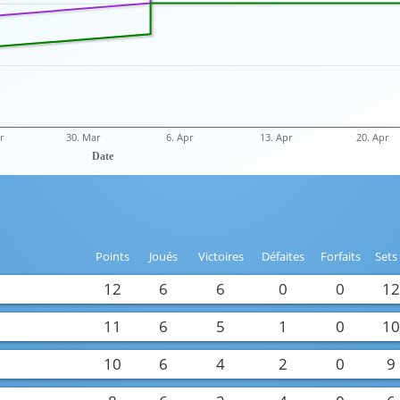
r
30. Mar
6. Apr
13. Apr
20. Apr
Date
Points
Joués
Victoires
Défaites
Forfaits
Sets
12
6
6
0
0
1
11
6
5
1
0
1
10
6
4
2
0
9