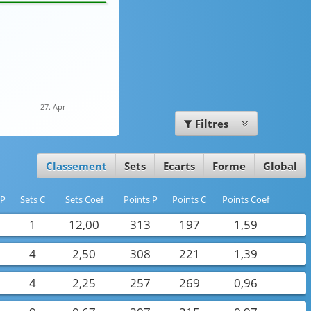
27. Apr
Filtres
Classement
Sets
Ecarts
Forme
Global
 P
Sets C
Sets Coef
Points P
Points C
Points Coef
2
1
12,00
313
197
1,59
0
4
2,50
308
221
1,39
4
2,25
257
269
0,96