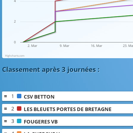
4
2
0
2. Mar
9. Mar
16. Mar
23. Ma
Highcharts.com
Classement
après 3 journées
:
1
CSV BETTON
2
LES BLEUETS PORTES DE BRETAGNE
3
FOUGERES VB