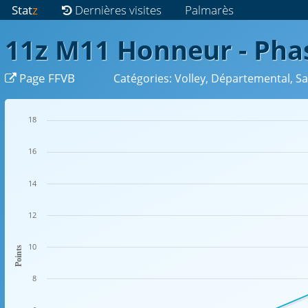
Stat
z
Dernières visites
Palmarès
11z M11 Honneur - Pha
Page FFVB
Catégories: Volley, Départemental, S
18
16
14
12
10
Points
8