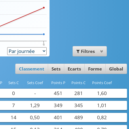
6
Filtres
Classement
Sets
Ecarts
Forme
Global
 P
Sets C
Sets Coef
Points P
Points C
Points Coef
8
0
-
451
281
1,60
7
1,29
349
345
1,01
14
0,50
401
489
0,82