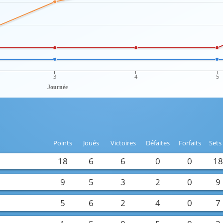
3
4
5
Journée
Points
Joués
Victoires
Défaites
Forfaits
Sets
18
6
6
0
0
1
9
5
3
2
0
9
5
6
2
4
0
7