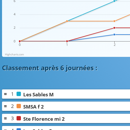
6
4
2
0
0
1
2
Highcharts.com
Classement
après 6 journées
:
1
Les Sables M
2
SMSA f 2
3
Ste Florence mi 2