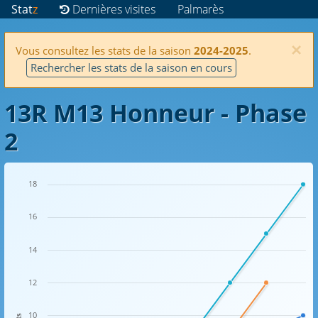
Stat
z
Dernières visites
Palmarès
×
Vous consultez les stats de la saison
2024-2025
.
Rechercher les stats de la saison en cours
13R M13 Honneur - Phase
2
18
16
14
12
10