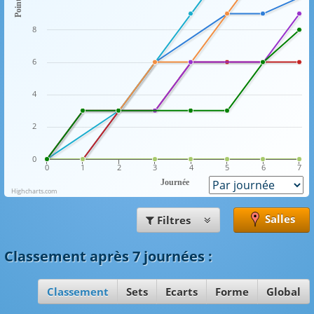
Points
8
6
4
2
0
0
1
2
3
4
5
6
7
Journée
Highcharts.com
Salles
Filtres
Classement
après 7 journées
:
Classement
Sets
Ecarts
Forme
Global