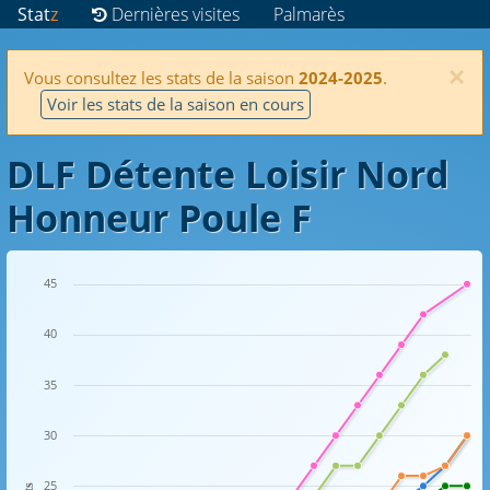
Stat
z
Dernières visites
Palmarès
×
Vous consultez les stats de la saison
2024-2025
.
Voir les stats de la saison en cours
DLF Détente Loisir Nord
Honneur Poule F
45
40
35
30
25