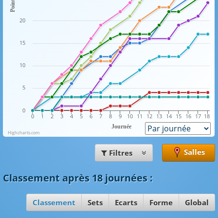
Points
20
15
10
5
0
0
1
2
3
4
5
6
7
8
9
10
11
12
13
14
15
16
17
18
Journée
Highcharts.com
Salles
Filtres
Classement
après 18 journées
:
Classement
Sets
Ecarts
Forme
Global