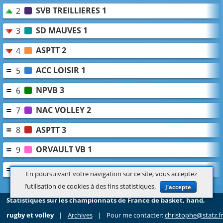
SVB TREILLIERES 1
2
SD MAUVES 1
3
ASPTT 2
4
ACC LOISIR 1
5
NPVB 3
6
NAC VOLLEY 2
7
ASPTT 3
8
ORVAULT VB 1
9
ASBR 2
10
En poursuivant votre navigation sur ce site, vous acceptez
l’utilisation de cookies à des fins statistiques.
J'accepte
Statistiques sur les championnats de France de basket, hand,
rugby et volley
|
Archives
|
Pour me contacter:
christophe@statz.fr