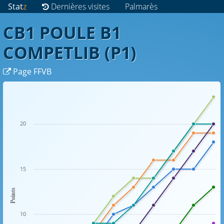
Stat
z
Dernières visites
Palmarès
CB1 POULE B1
COMPETLIB (P1)
Page FFVB
20
15
Points
10