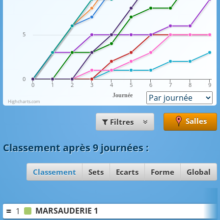
5
0
0
1
2
3
4
5
6
7
8
9
Journée
Highcharts.com
Salles
Filtres
Classement
après 9 journées
:
Classement
Sets
Ecarts
Forme
Global
MARSAUDERIE 1
1