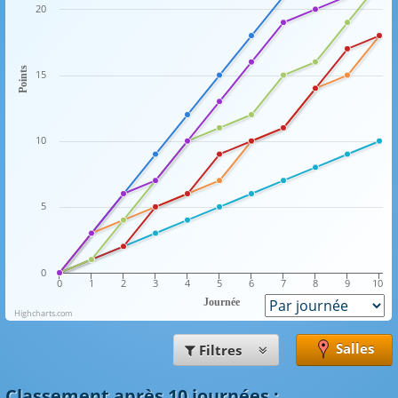
20
Points
15
10
5
0
0
1
2
3
4
5
6
7
8
9
10
Journée
Highcharts.com
Salles
Filtres
Classement
après 10 journées
: