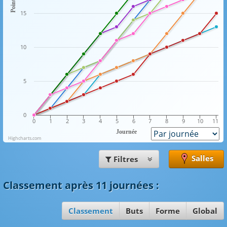
Points
15
10
5
0
0
1
2
3
4
5
6
7
8
9
10
11
Journée
Highcharts.com
Salles
Filtres
Classement
après 11 journées
:
Classement
Buts
Forme
Global