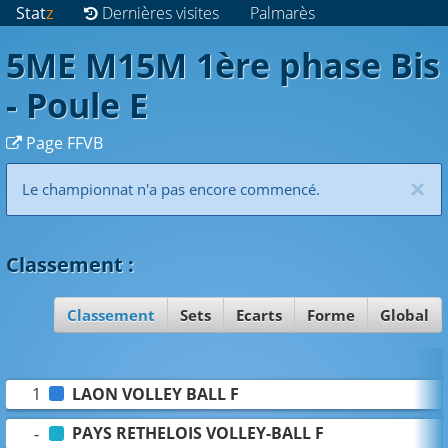
Stat
z
Dernières visites
Palmarès
5ME M15M 1ère phase Bis
- Poule E
Page FFVB
×
Le championnat n'a pas encore commencé.
Classement
:
Classement
Sets
Ecarts
Forme
Global
LAON VOLLEY BALL F
1
PAYS RETHELOIS VOLLEY-BALL F
-