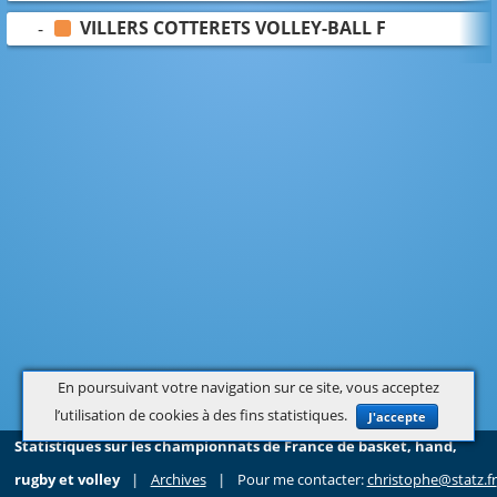
VILLERS COTTERETS VOLLEY-BALL F
-
En poursuivant votre navigation sur ce site, vous acceptez
l’utilisation de cookies à des fins statistiques.
J'accepte
Statistiques sur les championnats de France de basket, hand,
rugby et volley
|
Archives
|
Pour me contacter:
christophe@statz.fr