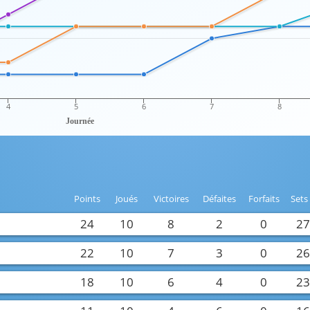
4
5
6
7
8
Journée
Points
Joués
Victoires
Défaites
Forfaits
Sets
24
10
8
2
0
2
22
10
7
3
0
2
18
10
6
4
0
2