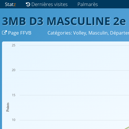
Stat
z
Dernières visites
Palmarès
3MB D3 MASCULINE 2e
Page FFVB
Catégories: Volley, Masculin, Départ
25
20
15
Points
10