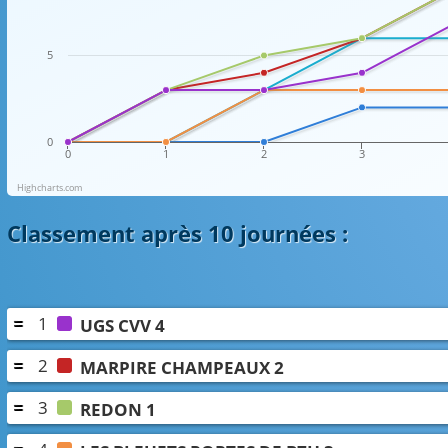
5
0
0
1
2
3
Highcharts.com
Classement
après 10 journées
:
1
UGS CVV 4
2
MARPIRE CHAMPEAUX 2
3
REDON 1