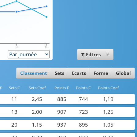
9
10
Filtres
Classement
Sets
Ecarts
Forme
Global
 P
Sets C
Sets Coef
Points P
Points C
Points Coef
7
11
2,45
885
744
1,19
6
13
2,00
907
723
1,25
3
20
1,15
937
895
1,05