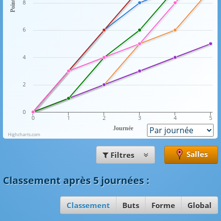
Points
8
6
4
2
0
0
1
2
3
4
5
Journée
Highcharts.com
Salles
Filtres
Classement
après 5 journées
:
Classement
Buts
Forme
Global