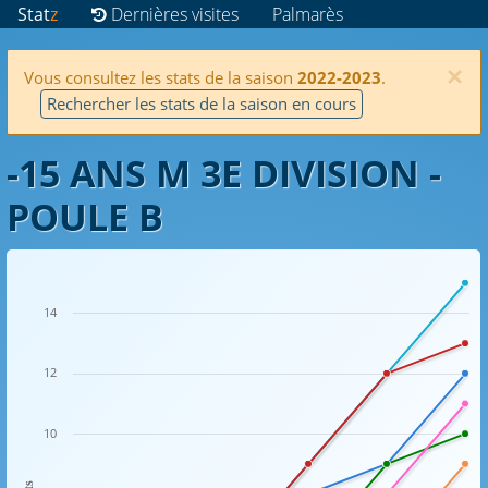
Stat
z
Dernières visites
Palmarès
×
Vous consultez les stats de la saison
2022-2023
.
Rechercher les stats de la saison en cours
-15 ANS M 3E DIVISION -
POULE B
14
12
10