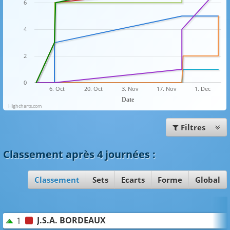
6
4
2
0
6. Oct
20. Oct
3. Nov
17. Nov
1. Dec
Date
Highcharts.com
Filtres
Classement
après 4 journées
:
Classement
Sets
Ecarts
Forme
Global
J.S.A. BORDEAUX
1