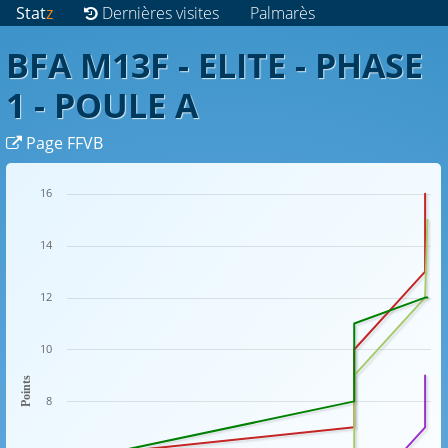
Stat
z
Dernières visites
Palmarès
BFA M13F - ELITE - PHASE
1 - POULE A
Page FFVB
16
14
12
10
Points
8