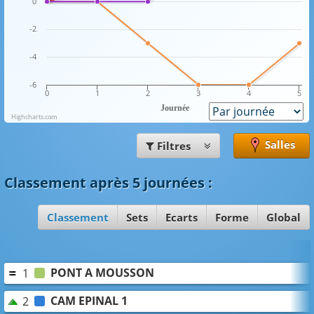
0
-2
-4
-6
0
1
2
3
4
5
Journée
Highcharts.com
Salles
Filtres
Classement
après 5 journées
:
Classement
Sets
Ecarts
Forme
Global
PONT A MOUSSON
1
CAM EPINAL 1
2