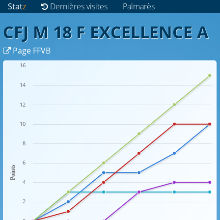
Stat
z
Dernières visites
Palmarès
CFJ M 18 F EXCELLENCE A
Page FFVB
16
14
12
10
8
6
Points
4
2