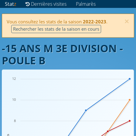
Stat
z
Dernières visites
Palmarès
×
Vous consultez les stats de la saison
2022-2023
.
Rechercher les stats de la saison en cours
-15 ANS M 3E DIVISION -
POULE B
12
10
8