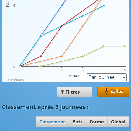
Points
6
4
2
0
0
1
2
3
4
5
Journée
Highcharts.com
Salles
Filtres
Classement
après 5 journées
:
Classement
Buts
Forme
Global