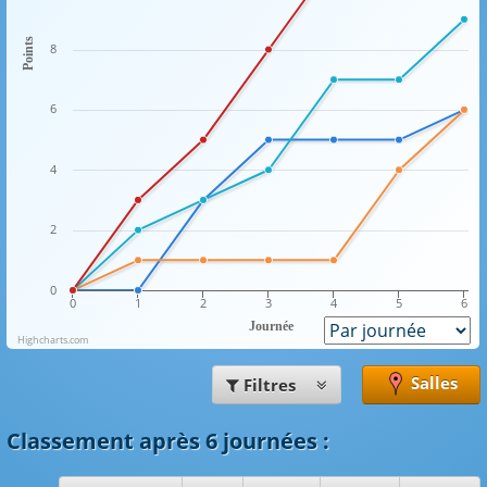
Points
8
6
4
2
0
0
1
2
3
4
5
6
Journée
Highcharts.com
Salles
Filtres
Classement
après 6 journées
: