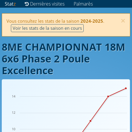
Stat
z
Dernières visites
Palmarès
×
Vous consultez les stats de la saison
2024-2025
.
Voir les stats de la saison en cours
8ME CHAMPIONNAT 18M
6x6 Phase 2 Poule
Excellence
14
12
10