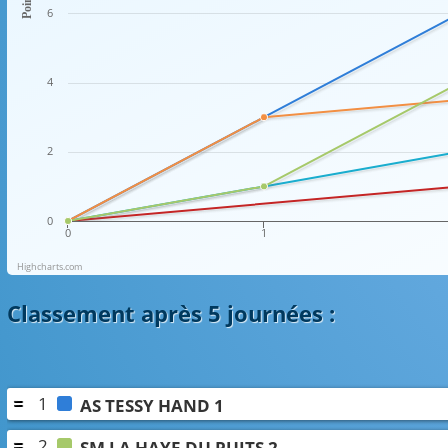
Points
6
4
2
0
0
1
Highcharts.com
Classement
après 5 journées
:
1
AS TESSY HAND 1
2
SM LA HAYE DU PUITS 2