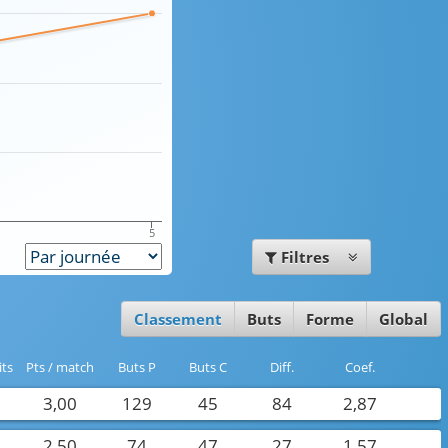
5
Filtres
Classement
Buts
Forme
Global
its
Pts / match
buts P
buts C
Diff.
Coef.
3,00
129
45
84
2,87
2,50
74
47
27
1,57