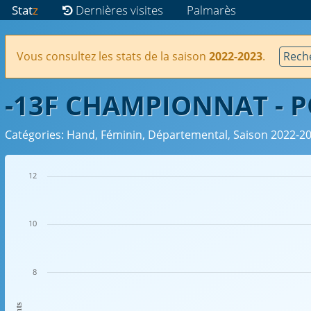
Stat
z
Dernières visites
Palmarès
Vous consultez les stats de la saison
2022-2023
.
Reche
-13F CHAMPIONNAT - P
Catégories: Hand, Féminin, Départemental, Saison 2022-2
12
10
8