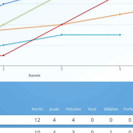
2
3
4
Journée
Points
Joués
Victoires
Nuls
Défaites
Forfa
12
4
4
0
0
0
10
4
3
0
1
0