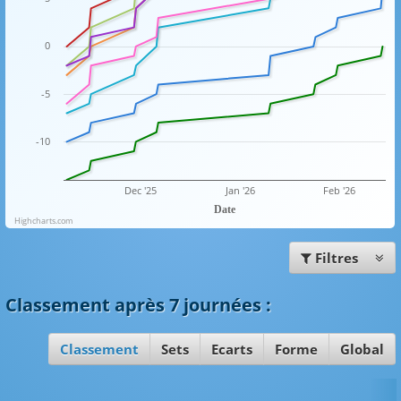
0
-5
-10
Dec '25
Jan '26
Feb '26
Date
Highcharts.com
Filtres
Classement
après 7 journées
:
Classement
Sets
Ecarts
Forme
Global