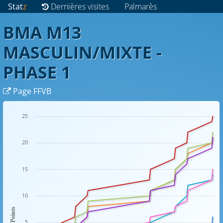
Stat
z
Dernières visites
Palmarès
BMA M13
MASCULIN/MIXTE -
PHASE 1
Page FFVB
25
20
15
10
Points
5