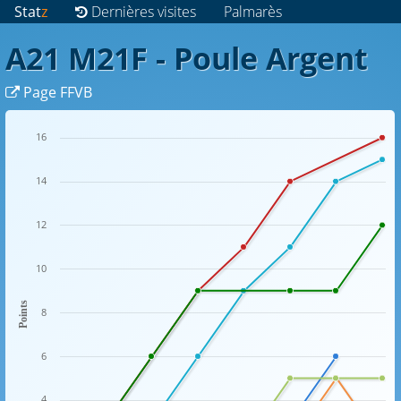
Stat
z
Dernières visites
Palmarès
A21 M21F - Poule Argent
Page FFVB
16
14
12
10
Points
8
6
4