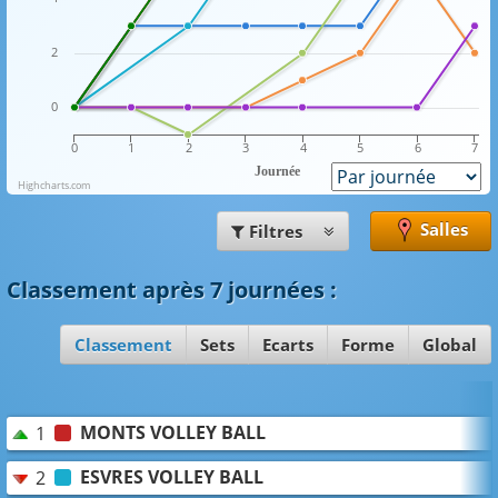
2
0
0
1
2
3
4
5
6
7
Journée
Highcharts.com
Salles
Filtres
Classement
après 7 journées
:
Classement
Sets
Ecarts
Forme
Global
MONTS VOLLEY BALL
1
ESVRES VOLLEY BALL
2