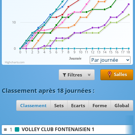
10
0
0
1
2
3
4
5
6
7
8
9
10
11
12
13
14
15
16
17
18
Journée
Highcharts.com
Salles
Filtres
Classement
après 18 journées
:
Classement
Sets
Ecarts
Forme
Global
VOLLEY CLUB FONTENAISIEN 1
1