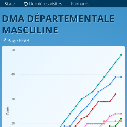
Stat
z
Dernières visites
Palmarès
DMA DÉPARTEMENTALE
MASCULINE
Page FFVB
50
40
30
Points
20