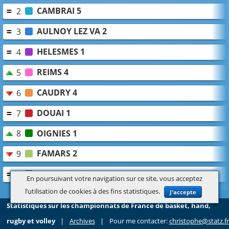
CAMBRAI 5
2
AULNOY LEZ VA 2
3
HELESMES 1
4
REIMS 4
5
CAUDRY 4
6
DOUAI 1
7
OIGNIES 1
8
FAMARS 2
9
SAINT AMAND 1
10
En poursuivant votre navigation sur ce site, vous acceptez
l’utilisation de cookies à des fins statistiques.
J'accepte
Statistiques sur les championnats de France de basket, hand,
rugby et volley
|
Archives
|
Pour me contacter:
christophe@statz.fr