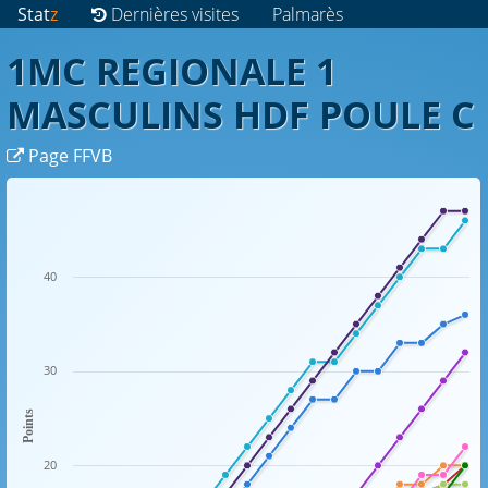
Stat
z
Dernières visites
Palmarès
1MC REGIONALE 1
MASCULINS HDF POULE C
Page FFVB
40
30
Points
20