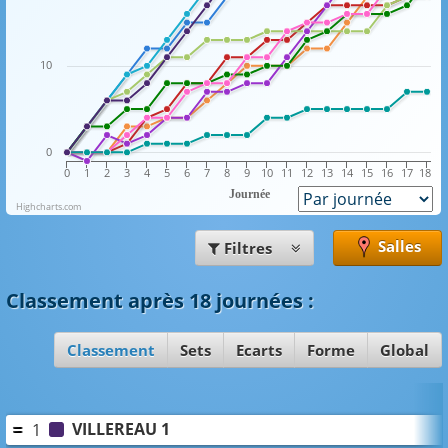
10
0
0
1
2
3
4
5
6
7
8
9
10
11
12
13
14
15
16
17
18
Journée
Highcharts.com
Salles
Filtres
Classement
après 18 journées
:
Classement
Sets
Ecarts
Forme
Global
VILLEREAU 1
1