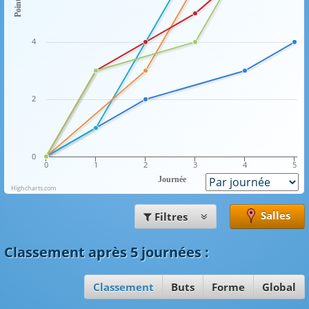
Points
4
2
0
0
1
2
3
4
5
Journée
Highcharts.com
Salles
Filtres
Classement
après 5 journées
:
Classement
Buts
Forme
Global