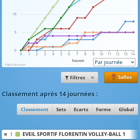
10
5
0
0
1
2
3
4
5
6
7
8
9
10
11
12
13
14
Journée
Highcharts.com
Salles
Filtres
Classement
après 14 journées
:
Classement
Sets
Ecarts
Forme
Global
EVEIL SPORTIF FLORENTIN VOLLEY-BALL 1
1