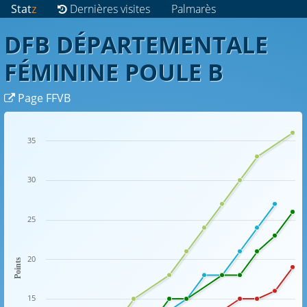
Stat
z
Dernières visites
Palmarès
DFB DÉPARTEMENTALE
FÉMININE POULE B
Page FFVB
35
30
25
20
Points
15