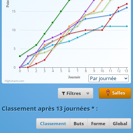
Points
15
10
5
0
0
1
2
3
4
5
6
7
8
9
10
11
12
13
Journée
Highcharts.com
Salles
Filtres
Classement
après 13 journées
*
:
Classement
Buts
Forme
Global