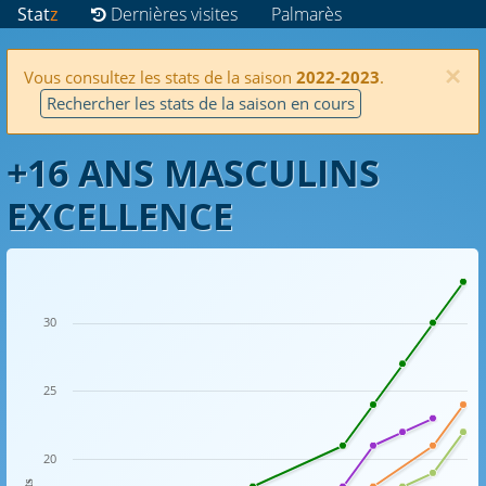
Stat
z
Dernières visites
Palmarès
×
Vous consultez les stats de la saison
2022-2023
.
Rechercher les stats de la saison en cours
+16 ANS MASCULINS
EXCELLENCE
30
25
20