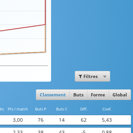
Filtres
Classement
Buts
Forme
Global
its
Pts / match
buts P
buts C
Diff.
Coef.
3,00
76
14
62
5,43
2,33
38
43
-5
0,88