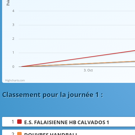
Points
4
3
2
1
0
3. Oct
Highcharts.com
Classement
pour la journée 1
:
1
E.S. FALAISIENNE HB CALVADOS 1
2
DOUVRES HANDBALL