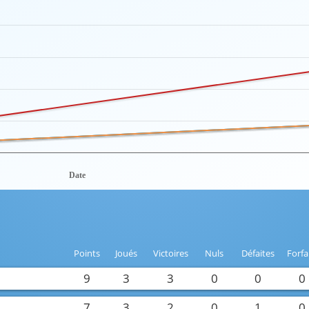
Date
Points
Joués
Victoires
Nuls
Défaites
Forfa
9
3
3
0
0
0
7
3
2
0
1
0