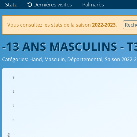
Stat
z
Dernières visites
Palmarès
Vous consultez les stats de la saison
2022-2023
.
Reche
-13 ANS MASCULINS - 
Catégories: Hand, Masculin, Départemental, Saison 2022-
9
8
7
6
5