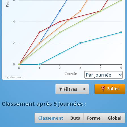
Points
4
2
0
0
1
2
3
4
5
Journée
Highcharts.com
Salles
Filtres
Classement
après 5 journées
:
Classement
Buts
Forme
Global