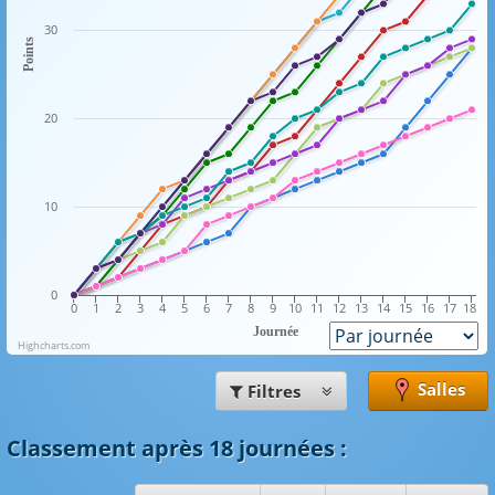
30
Points
20
10
0
0
1
2
3
4
5
6
7
8
9
10
11
12
13
14
15
16
17
18
Journée
Highcharts.com
Salles
Filtres
Classement
après 18 journées
: