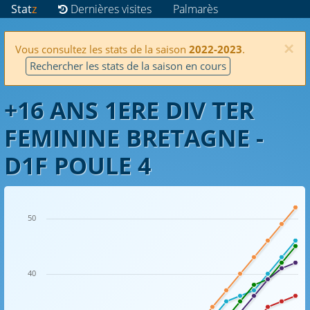
Stat
z
Dernières visites
Palmarès
×
Vous consultez les stats de la saison
2022-2023
.
Rechercher les stats de la saison en cours
+16 ANS 1ERE DIV TER
FEMININE BRETAGNE -
D1F POULE 4
50
40