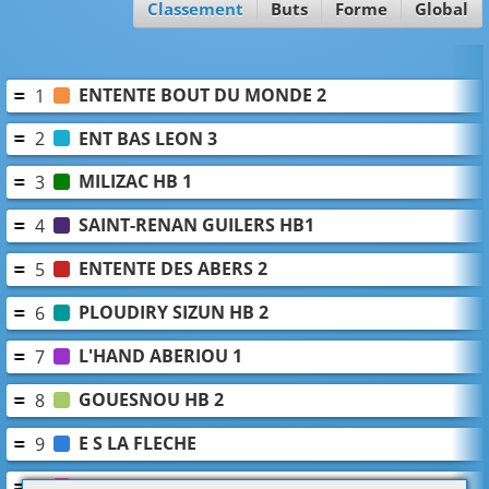
Classement
Buts
Forme
Global
ENTENTE BOUT DU MONDE 2
1
ENT BAS LEON 3
2
MILIZAC HB 1
3
SAINT-RENAN GUILERS HB1
4
ENTENTE DES ABERS 2
5
PLOUDIRY SIZUN HB 2
6
L'HAND ABERIOU 1
7
GOUESNOU HB 2
8
E S LA FLECHE
9
MORLAIX PLOUGONVEN HANDBALL
10