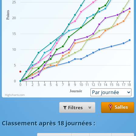
25
Points
20
15
10
5
0
0
1
2
3
4
5
6
7
8
9
10
11
12
13
14
15
16
17
18
Journée
Highcharts.com
Salles
Filtres
Classement
après 18 journées
: