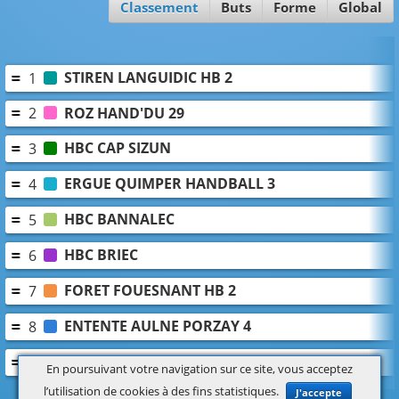
Classement
Buts
Forme
Global
STIREN LANGUIDIC HB 2
1
ROZ HAND'DU 29
2
HBC CAP SIZUN
3
ERGUE QUIMPER HANDBALL 3
4
HBC BANNALEC
5
HBC BRIEC
6
FORET FOUESNANT HB 2
7
ENTENTE AULNE PORZAY 4
8
HANDBALL SUD 29 3 (FG)
9
En poursuivant votre navigation sur ce site, vous acceptez
l’utilisation de cookies à des fins statistiques.
J'accepte