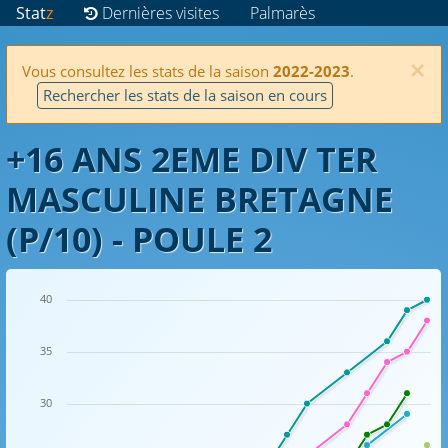
Stat
z
Dernières visites
Palmarès
×
Vous consultez les stats de la saison
2022-2023
.
Rechercher les stats de la saison en cours
+16 ANS 2EME DIV TER
MASCULINE BRETAGNE
(P/10) - POULE 2
40
35
30