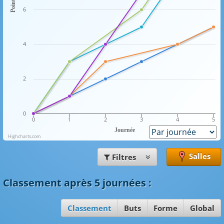
Points
6
4
2
0
0
1
2
3
4
5
Journée
Highcharts.com
Salles
Filtres
Classement
après 5 journées
:
Classement
Buts
Forme
Global