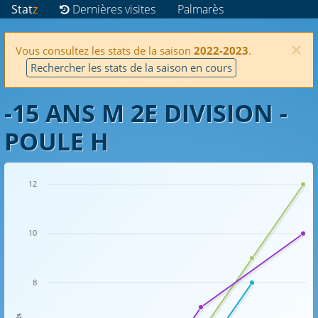
Stat
z
Dernières visites
Palmarès
×
Vous consultez les stats de la saison
2022-2023
.
Rechercher les stats de la saison en cours
-15 ANS M 2E DIVISION -
POULE H
12
10
8