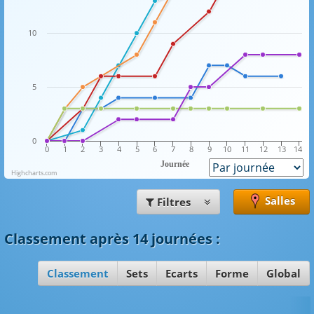
10
5
0
0
1
2
3
4
5
6
7
8
9
10
11
12
13
14
Journée
Highcharts.com
Salles
Filtres
Classement
après 14 journées
:
Classement
Sets
Ecarts
Forme
Global