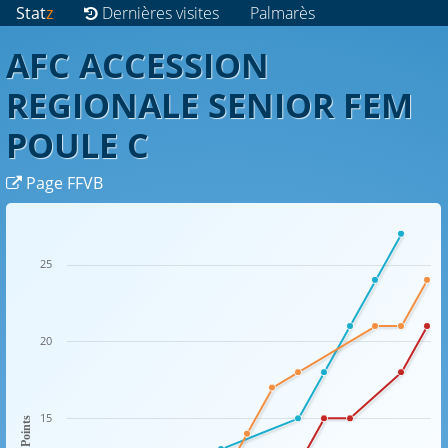
Stat
z
Dernières visites
Palmarès
AFC ACCESSION
REGIONALE SENIOR FEM
POULE C
Page FFVB
25
20
15
Points