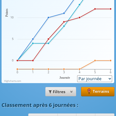
Points
10
5
0
0
1
2
3
4
5
6
Journée
Highcharts.com
Terrains
Filtres
Classement
après 6 journées
: