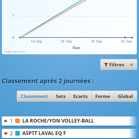
1
0
14. Sep
16. Sep
18. Sep
20. Sep
Date
Highcharts.com
Filtres
Classement
après 2 journées
:
Classement
Sets
Ecarts
Forme
Global
LA ROCHE/YON VOLLEY-BALL
1
ASPTT LAVAL EQ F
2