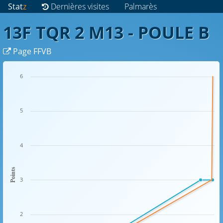
Stat
z
Dernières visites
Palmarès
13F TQR 2 M13 - POULE B
Page FFVB
6
5
4
Points
3
2