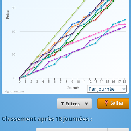
30
Points
20
10
0
0
1
2
3
4
5
6
7
8
9
10
11
12
13
14
15
16
17
18
Journée
Highcharts.com
Salles
Filtres
Classement
après 18 journées
: