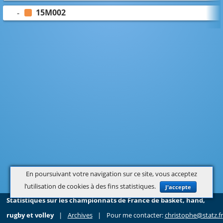
15M002
-
En poursuivant votre navigation sur ce site, vous acceptez
l’utilisation de cookies à des fins statistiques.
J'accepte
Statistiques sur les championnats de France de basket, hand,
rugby et volley
|
Archives
|
Pour me contacter:
christophe@statz.fr