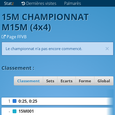
Stat
z
Dernières visites
Palmarès
15M CHAMPIONNAT
M15M (4x4)
Page FFVB
×
Le championnat n'a pas encore commencé.
Classement
:
Classement
Sets
Ecarts
Forme
Global
0:25, 0:25
1
15M001
-