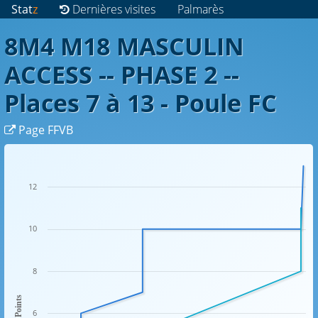
Stat
z
Dernières visites
Palmarès
8M4 M18 MASCULIN
ACCESS -- PHASE 2 --
Places 7 à 13 - Poule FC
Page FFVB
12
10
8
Points
6