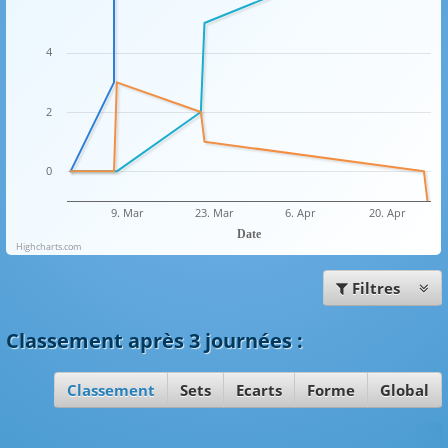
4
2
0
9. Mar
23. Mar
6. Apr
20. Apr
Date
Highcharts.com
Filtres
Classement
après 3 journées
:
Classement
Sets
Ecarts
Forme
Global