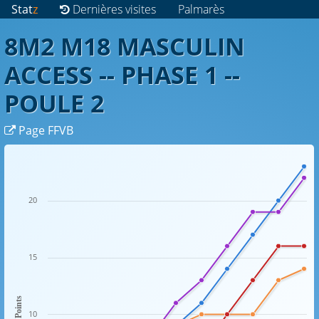
Stat
z
Dernières visites
Palmarès
8M2 M18 MASCULIN
ACCESS -- PHASE 1 --
POULE 2
Page FFVB
20
15
Points
10