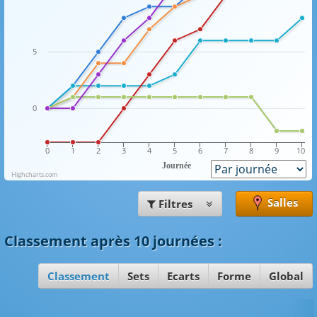
5
0
0
1
2
3
4
5
6
7
8
9
10
Journée
Highcharts.com
Salles
Filtres
Classement
après 10 journées
:
Classement
Sets
Ecarts
Forme
Global