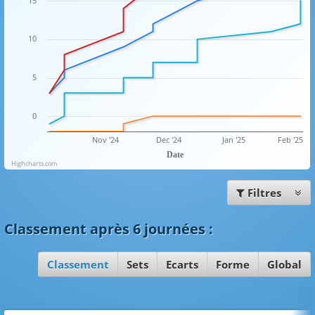
15
10
5
0
Nov '24
Dec '24
Jan '25
Feb '25
Date
Highcharts.com
Filtres
Classement
après 6 journées
:
Classement
Sets
Ecarts
Forme
Global