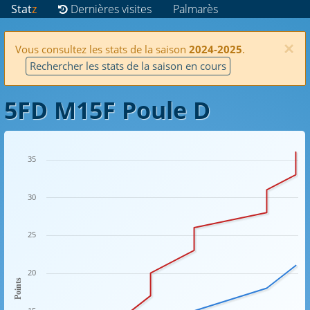
Stat
z
Dernières visites
Palmarès
×
Vous consultez les stats de la saison
2024-2025
.
Rechercher les stats de la saison en cours
5FD M15F Poule D
35
30
25
20
Points